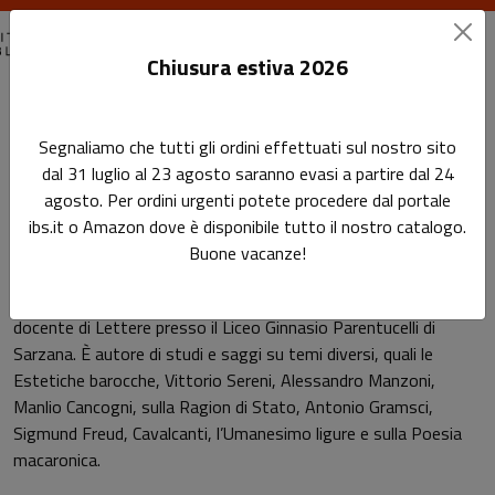
Chiusura estiva 2026
Home
Autori
Lorenzo Vincenzi
Segnaliamo che tutti gli ordini effettuati sul nostro sito
dal 31 luglio al 23 agosto saranno evasi a partire dal 24
Pagina di Lorenzo Vincenzi
agosto. Per ordini urgenti potete procedere dal portale
Lorenzo Vincenzi
ibs.it o Amazon dove è disponibile tutto il nostro catalogo.
Buone vacanze!
Dopo gli studi alle Università di Pisa e di Pavia, è diventato
docente di Lettere presso il Liceo Ginnasio Parentucelli di
Sarzana. È autore di studi e saggi su temi diversi, quali le
Estetiche barocche, Vittorio Sereni, Alessandro Manzoni,
Manlio Cancogni, sulla Ragion di Stato, Antonio Gramsci,
Sigmund Freud, Cavalcanti, l’Umanesimo ligure e sulla Poesia
macaronica.