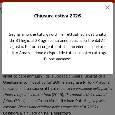
Chiusura estiva 2026
Home
Autori
Nicole Janigro
Segnaliamo che tutti gli ordini effettuati sul nostro sito
dal 31 luglio al 23 agosto saranno evasi a partire dal 24
Pagina di Nicole Janigro
agosto. Per ordini urgenti potete procedere dal portale
Nicole Janigro
ibs.it o Amazon dove è disponibile tutto il nostro catalogo.
Buone vacanze!
Psicoanalista, psicoterapeuta, fa parte del Lai (Laboratorio
analitico delle immagini), della Società di Analisi Biografica a
Orientamento Filosofico (SABOF) e insegna a Philo - Pratiche
filosofiche. Tra i suoi scritti più recenti:
La vocazione della psiche.
Undici terapeuti si raccontano
(2015),
Psicoanalisi. Un’eredità al
futuro
(2017) e, con Chiara Mirabelli e Ivan Paterlini
, La psiche
colorata. Dimensioni estetiche nella stanza d’analisi
(2022).
Collabora alla rivista online “Doppiozero”.