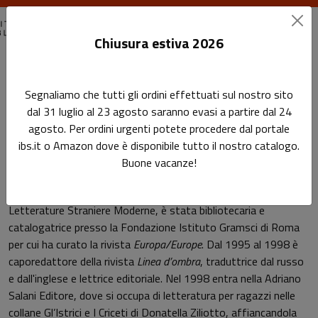
Chiusura estiva 2026
Home
Autori
Serena Daniele
Segnaliamo che tutti gli ordini effettuati sul nostro sito
dal 31 luglio al 23 agosto saranno evasi a partire dal 24
Pagina di Serena Daniele
agosto. Per ordini urgenti potete procedere dal portale
Serena Daniele
ibs.it o Amazon dove è disponibile tutto il nostro catalogo.
Buone vacanze!
Dal 2016 è editor di NN Editore. Laureata in Lingue e
Letterature Straniere Moderne, è stata bibliotecaria e
catalogatrice presso la Fondazione Istituto Gramsci di Roma
per cui ha curato la rivista
Europa/Europe
. Dal 1995 al 1998 è
caporedattore della rivista
Linea d’ombra
, traduttrice dal russo
e dall'inglese e lettrice editoriale. Nel 1998 entra nella Adriano
Salani Editore, dove si occupa di letteratura per ragazzi nelle
collane Gl’Istrici e I Criceti di Donatella Ziliotto, affiancandola