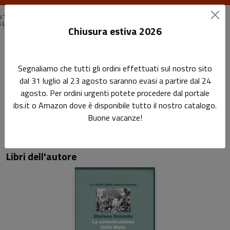
Chiusura estiva 2026
Home
Autori
Stefano Rolando
Segnaliamo che tutti gli ordini effettuati sul nostro sito
dal 31 luglio al 23 agosto saranno evasi a partire dal 24
Pagina di Stefano Rolando
agosto. Per ordini urgenti potete procedere dal portale
Stefano Rolando
ibs.it o Amazon dove è disponibile tutto il nostro catalogo.
Buone vacanze!
Libri dell'autore