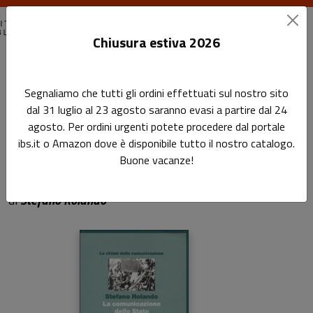
Chiusura estiva 2026
Home
La comunicazione dello Stato
Segnaliamo che tutti gli ordini effettuati sul nostro sito
dal 31 luglio al 23 agosto saranno evasi a partire dal 24
La comunicazione dello
agosto. Per ordini urgenti potete procedere dal portale
ibs.it o Amazon dove è disponibile tutto il nostro catalogo.
Stato
Buone vacanze!
Sottotitolo non presente
di
Stefano Rolando