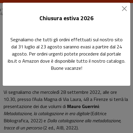
Chiusura estiva 2026
Home
Eventi passati
Segnaliamo che tutti gli ordini effettuati sul nostro sito
Metadatazione, la catalogazione in era digitale
dal 31 luglio al 23 agosto saranno evasi a partire dal 24
agosto. Per ordini urgenti potete procedere dal portale
Metadatazione, la
Sottotitolo non presente
ibs.it o Amazon dove è disponibile tutto il nostro catalogo.
Leggi l'articolo
catalogazione in era digitale
Buone vacanze!
Vi segnaliamo che mercoledì 28 settembre 2022, alle ore
10.30, presso l'Aula Magna di Via Laura, 48 a Firenze si terrà la
presentazione dei due volumi di
Mauro Guerrini
:
Metadatazione, la catalogazione in era digitale
(Editrice
Bibliografica, 2022) e
Dalla catalogazione alla metadatazione,
tracce di un percorso
(2 ed., AIB, 2022).