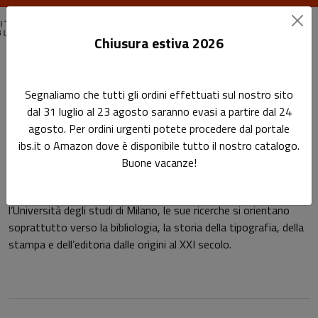
Chiusura estiva 2026
Home
Autori
Giorgio Montecchi
Segnaliamo che tutti gli ordini effettuati sul nostro sito
dal 31 luglio al 23 agosto saranno evasi a partire dal 24
Pagina di Giorgio Montecchi
agosto. Per ordini urgenti potete procedere dal portale
Giorgio Montecchi
ibs.it o Amazon dove è disponibile tutto il nostro catalogo.
Buone vacanze!
Già professore di Bibliografia e Biblioteconomia presso
l’Università degli studi di Milano, le sue ricerche si orientano
soprattutto verso la bibliologia, la storia della tipografia, della
stampa e dell’editoria dalle origini al XXI secolo.