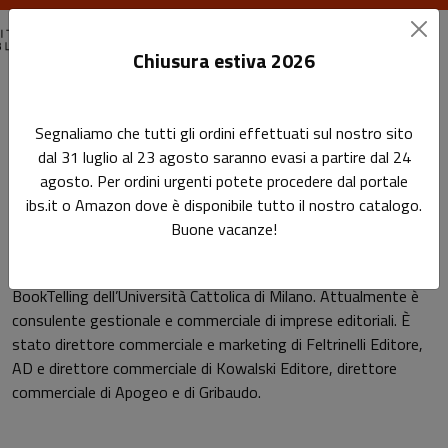
Chiusura estiva 2026
Home
Autori
Lino Apone
Segnaliamo che tutti gli ordini effettuati sul nostro sito
dal 31 luglio al 23 agosto saranno evasi a partire dal 24
Pagina di Lino Apone
agosto. Per ordini urgenti potete procedere dal portale
Lino Apone
ibs.it o Amazon dove è disponibile tutto il nostro catalogo.
Buone vacanze!
È docente e membro della direzione didattica del master
BookTelling dell’Università Cattolica di Milano. Attualmente è
consulente gestionale e commerciale di imprese editoriali. È
stato direttore commerciale e marketing di Feltrinelli Editore,
AD e direttore commerciale di Kowalski Editore, direttore
commerciale di Apogeo e di Gribaudo.