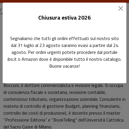
Chiusura estiva 2026
Home
Autori
Marco Fioretti
Segnaliamo che tutti gli ordini effettuati sul nostro sito
dal 31 luglio al 23 agosto saranno evasi a partire dal 24
Pagina di Marco Fioretti
agosto. Per ordini urgenti potete procedere dal portale
Marco Fioretti
ibs.it o Amazon dove è disponibile tutto il nostro catalogo.
Buone vacanze!
Marco Fioretti, laureato in Economia aziendale all’Università
Bocconi, è dottore commercialista e revisore legale. Si occupa
di consulenza fiscale e societaria, revisione contabile,
contenzioso tributario, organizzazione aziendale. Consulente in
materia di controllo di gestione (budget, planning finanziario,
controllo dei costi di produzione), è docente presso il master
“Professione Editoria” e "BookTelling" dell’Università Cattolica
del Sacro Cuore di Milano.