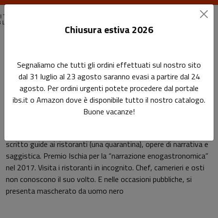
Chiusura estiva 2026
Home
Autori
Valerio M. Visintin
Segnaliamo che tutti gli ordini effettuati sul nostro sito
dal 31 luglio al 23 agosto saranno evasi a partire dal 24
Pagina di Valerio M. Visintin
agosto. Per ordini urgenti potete procedere dal portale
Valerio M. Visintin
ibs.it o Amazon dove è disponibile tutto il nostro catalogo.
Buone vacanze!
Critico gastronomico del Corriere della Sera da 30 anni. Ha
scritto guide ai ristoranti (una quarantina), opere di narrativa e
saggistica. Premio Ischia per la “narrazione enogastronomica”
nel 2017. Visita i ristoranti in incognito. Chef, camerieri e osti
non conoscono il suo volto. E nelle occasioni pubbliche, si
presenta mascherato da uomo nero