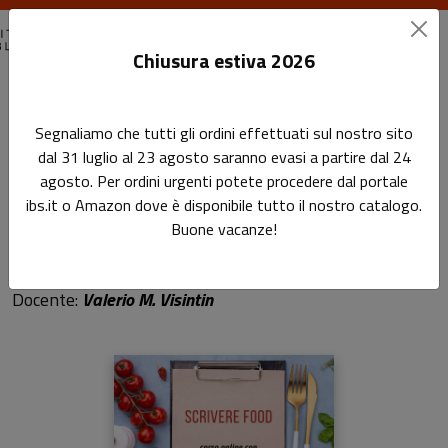
Chiusura estiva 2026
Home
Scrivere food
Segnaliamo che tutti gli ordini effettuati sul nostro sito
dal 31 luglio al 23 agosto saranno evasi a partire dal 24
Scrivere food
agosto. Per ordini urgenti potete procedere dal portale
ibs.it o Amazon dove è disponibile tutto il nostro catalogo.
La critica gastronomica dalla teoria alla
Buone vacanze!
pratica
Docente:
Valerio M. Visintin