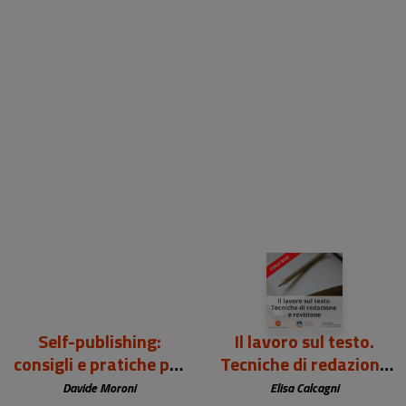
Self-publishing:
Il lavoro sul testo.
consigli e pratiche per
Tecniche di redazione
autopubblicarsi
e revisione | Corso
Davide Moroni
Elisa Calcagni