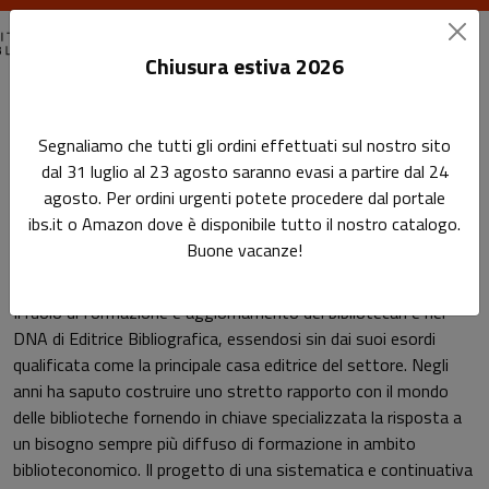
Chiusura estiva 2026
Home
Corsi
Corsi e webinar per bibliotecari
Segnaliamo che tutti gli ordini effettuati sul nostro sito
dal 31 luglio al 23 agosto saranno evasi a partire dal 24
Corsi e webinar per
Sottotitolo non presente: Corsi e webinar 
agosto. Per ordini urgenti potete procedere dal portale
Leggi l'articolo
bibliotecari
ibs.it o Amazon dove è disponibile tutto il nostro catalogo.
Buone vacanze!
Il ruolo di formazione e aggiornamento dei bibliotecari è nel
DNA di Editrice Bibliografica, essendosi sin dai suoi esordi
qualificata come la principale casa editrice del settore.
Negli
anni ha saputo costruire uno stretto rapporto con il mondo
delle biblioteche fornendo in chiave specializzata la risposta a
un bisogno sempre più diffuso di formazione in ambito
biblioteconomico. Il progetto di una sistematica e continuativa