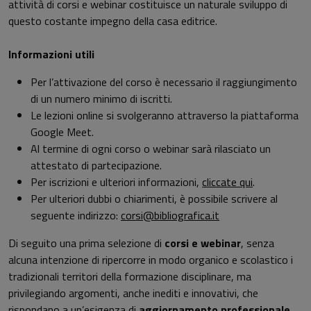
attività di corsi e webinar costituisce un naturale sviluppo di
questo costante impegno della casa editrice.
Informazioni utili
Per l’attivazione del corso è necessario il raggiungimento
di un numero minimo di iscritti.
Le lezioni online si svolgeranno attraverso la piattaforma
Google Meet.
Al termine di ogni corso o webinar sarà rilasciato un
attestato di partecipazione.
Per iscrizioni e ulteriori informazioni,
cliccate qui
.
Per ulteriori dubbi o chiarimenti, è possibile scrivere al
seguente indirizzo:
corsi@bibliografica.it
Di seguito una prima selezione di
corsi e webinar
, senza
alcuna intenzione di ripercorre in modo organico e scolastico i
tradizionali territori della formazione disciplinare, ma
privilegiando argomenti, anche inediti e innovativi, che
rispondano a un’esigenza di
aggiornamento professionale
.