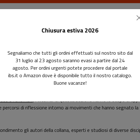
I libri
Le riviste
I corsi
Gli eventi
Le
Chiusura estiva 2026
Segnaliamo che tutti gli ordini effettuati sul nostro sito dal
31 luglio al 23 agosto saranno evasi a partire dal 24
agosto. Per ordini urgenti potete procedere dal portale
i online di approfondimento cult
di approfondimento culturale
ibs.it o Amazon dove è disponibile tutto il nostro catalogo.
Buone vacanze!
idee e fenomeni
, i webinar di questa sezione hanno lo scopo di app
re percorsi di riflessione intorno ai movimenti che hanno segnato la 
dimento gli autori della collana, esperti e studiosi di diverse discip