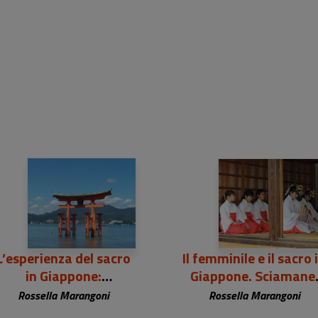
L’esperienza del sacro
Il femminile e il sacro 
in Giappone:
Giappone. Sciamane
introduzione allo
sacerdotesse,
Rossella Marangoni
Rossella Marangoni
Shintō, la via degli dei
monache, laiche fra