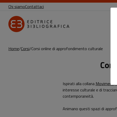
Chi siamo
Contattaci
Home
Corsi
Corsi online di approfondimento culturale
Cors
Sottotitolo non presente: Corsi online 
Leggi l'articolo
Ispirati alla collana
Movimenti, 
interesse culturale e di traccia
contemporaneità.
Animano questi spazi di approfon