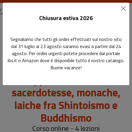
Chiusura estiva 2026
Home
Segnaliamo che tutti gli ordini effettuati sul nostro sito
Il femminile e il sacro in Giappone. Sciamane, sacerdotesse,
dal 31 luglio al 23 agosto saranno evasi a partire dal 24
monache, laiche fra Shintoismo e Buddhismo
agosto. Per ordini urgenti potete procedere dal portale
ibs.it o Amazon dove è disponibile tutto il nostro catalogo.
Il femminile e il sacro in
Buone vacanze!
Giappone. Sciamane,
sacerdotesse, monache,
laiche fra Shintoismo e
Buddhismo
Corso online - 4 lezioni