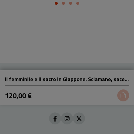
Il femminile e il sacro in Giappone. Sciamane, sacerdotesse, monache, laiche fra Shintoismo e Buddhismo
120,00 €