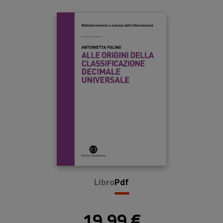
Libro
Pdf
19,99 €