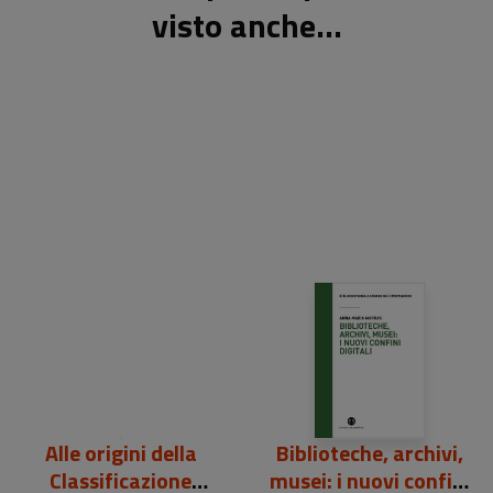
visto anche...
27,00 €
20,00 €
Alle origini della
Biblioteche, archivi,
Classificazione
musei: i nuovi confini