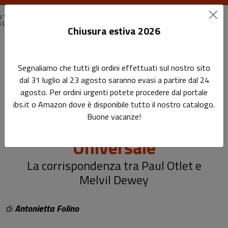
Chiusura estiva 2026
Home
Biblioteconomia e scienza dell'informazione
Segnaliamo che tutti gli ordini effettuati sul nostro sito
Alle origini della Classificazione Decimale Universale
dal 31 luglio al 23 agosto saranno evasi a partire dal 24
agosto. Per ordini urgenti potete procedere dal portale
Alle origini della
ibs.it o Amazon dove è disponibile tutto il nostro catalogo.
Buone vacanze!
Classificazione Decimale
Universale
La corrispondenza tra Paul Otlet e
Melvil Dewey
di
Antonietta Folino