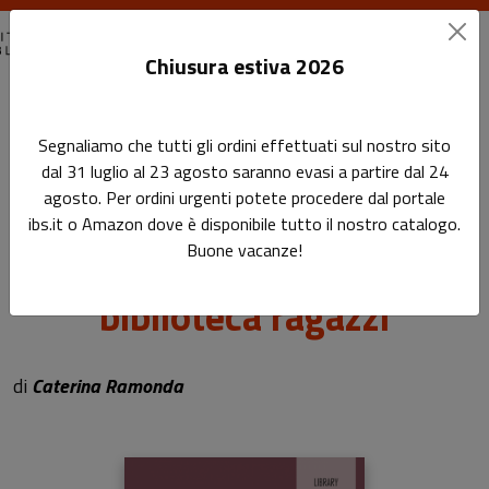
Chiusura estiva 2026
Home
Library Toolbox
Segnaliamo che tutti gli ordini effettuati sul nostro sito
Come costruire uno scaffale multilingue in biblioteca ragazzi
dal 31 luglio al 23 agosto saranno evasi a partire dal 24
agosto. Per ordini urgenti potete procedere dal portale
Come costruire uno
ibs.it o Amazon dove è disponibile tutto il nostro catalogo.
Buone vacanze!
scaffale multilingue in
biblioteca ragazzi
Sottotitolo non presente
di
Caterina Ramonda