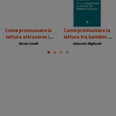
Come promuovere la
Come promuovere la
lettura attraverso il
lettura tra bambini e
social reading
ragazzi
Nicola Cavalli
Giancarlo Migliorati