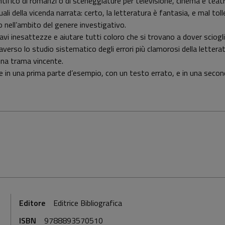
tifico di romanzi o di sceneggiature per televisione, cinema e tea
ssuali della vicenda narrata: certo, la letteratura è fantasia, e mal to
o nell’ambito del genere investigativo.
vi inesattezze e aiutare tutti coloro che si trovano a dover sciogl
traverso lo studio sistematico degli errori più clamorosi della letter
una trama vincente.
 in una prima parte d’esempio, con un testo errato, e in una seconda
Editore
Editrice Bibliografica
ISBN
9788893570510