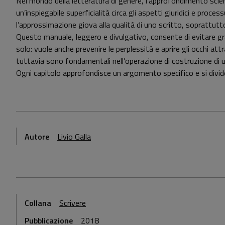
Nel mondo della letteratura di genere, l’approfondimento scien
un’inspiegabile superficialità circa gli aspetti giuridici e proce
l’approssimazione giova alla qualità di uno scritto, soprattutt
Questo manuale, leggero e divulgativo, consente di evitare gra
solo: vuole anche prevenire le perplessità e aprire gli occhi at
tuttavia sono fondamentali nell’operazione di costruzione di 
Ogni capitolo approfondisce un argomento specifico e si divide
Autore
Livio Galla
Collana
Scrivere
Pubblicazione
2018