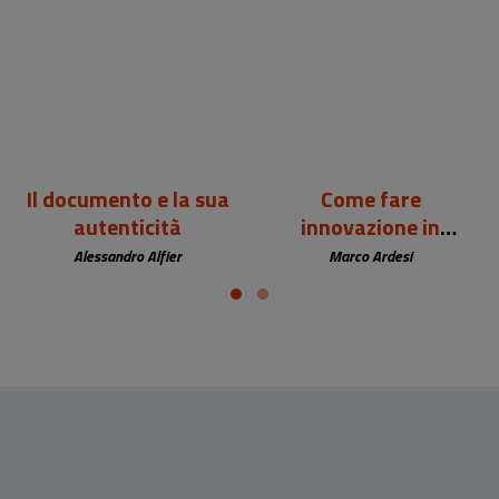
24,00 €
12,00 €
Il documento e la sua
Come fare
autenticità
innovazione in
biblioteca
Alessandro Alfier
Marco Ardesi