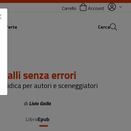
Carrello
Account
 offerte
Cerca
Gialli senza errori
iuridica per autori e sceneggiatori
di
Livio Galla
Libro
Epub