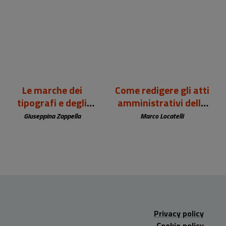
99,00 €
12,00 €
Le marche dei
Come redigere gli atti
tipografi e degli
amministrativi della
editori europei (sec.
biblioteca
Giuseppina Zappella
Marco Locatelli
XV-XIX)
Privacy policy
Cookie policy