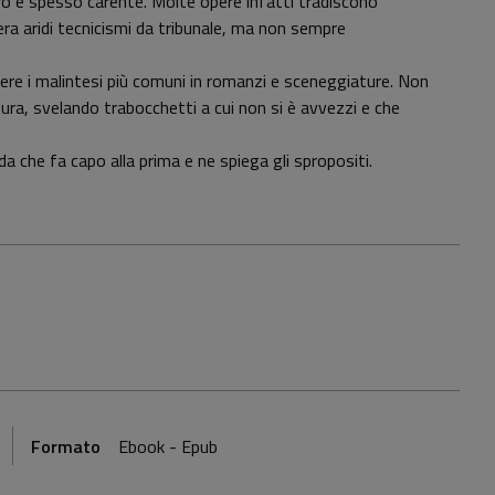
tro è spesso carente. Molte opere infatti tradiscono
llera aridi tecnicismi da tribunale, ma non sempre
iere i malintesi più comuni in romanzi e sceneggiature. Non
atura, svelando trabocchetti a cui non si è avvezzi e che
 che fa capo alla prima e ne spiega gli spropositi.
Formato
Ebook - Epub