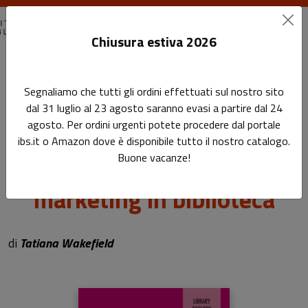
Chiusura estiva 2026
Home
Library Toolbox
Segnaliamo che tutti gli ordini effettuati sul nostro sito
Come costruire una strategia di email marketing in biblioteca
dal 31 luglio al 23 agosto saranno evasi a partire dal 24
agosto. Per ordini urgenti potete procedere dal portale
Come costruire una
ibs.it o Amazon dove è disponibile tutto il nostro catalogo.
Buone vacanze!
strategia di email
marketing in biblioteca
Sottotitolo non presente
di
Tatiana Wakefield