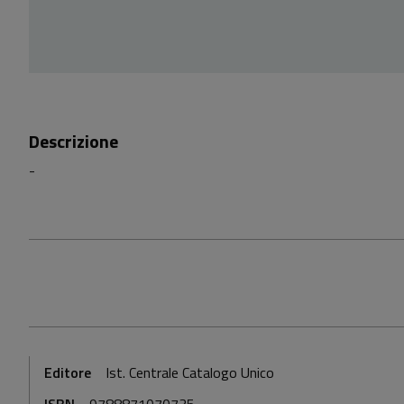
Descrizione
-
Editore
Ist. Centrale Catalogo Unico
ISBN
9788871070735