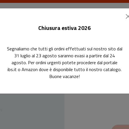
I libri
Le riviste
I corsi
Gli eventi
Le
Chiusura estiva 2026
Segnaliamo che tutti gli ordini effettuati sul nostro sito dal
31 luglio al 23 agosto saranno evasi a partire dal 24
agosto. Per ordini urgenti potete procedere dal portale
Guida
ibs.it o Amazon dove è disponibile tutto il nostro catalogo.
Buone vacanze!