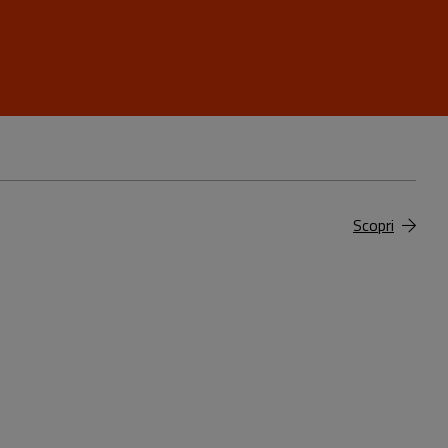
Scopri
99,00 €
12,00 €