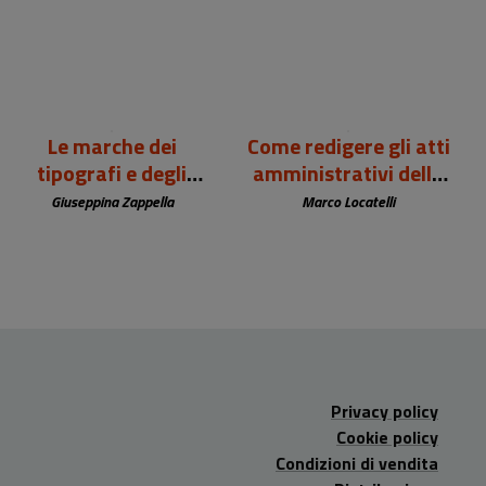
Le marche dei
Come redigere gli atti
tipografi e degli
amministrativi della
editori europei (sec.
biblioteca
Giuseppina Zappella
Marco Locatelli
XV-XIX)
Privacy policy
Cookie policy
Condizioni di vendita