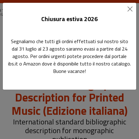
Chiusura estiva 2026
Home
Catalogazione
Segnaliamo che tutti gli ordini effettuati sul nostro sito
ISBD(PM): International Standard Bibliographic Description for
dal 31 luglio al 23 agosto saranno evasi a partire dal 24
Printed Music (Edizione italiana)
agosto. Per ordini urgenti potete procedere dal portale
ibs.it o Amazon dove è disponibile tutto il nostro catalogo.
ISBD(PM): International
Buone vacanze!
Standard Bibliographic
Description for Printed
Music (Edizione italiana)
International standard bibliographic
description for monographic