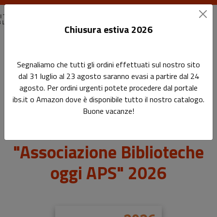
Chiusura estiva 2026
Home
Segnaliamo che tutti gli ordini effettuati sul nostro sito
SOCIO AGGREGATO - Quota associativa "Associazione
dal 31 luglio al 23 agosto saranno evasi a partire dal 24
Biblioteche oggi APS" 2026
agosto. Per ordini urgenti potete procedere dal portale
ibs.it o Amazon dove è disponibile tutto il nostro catalogo.
SOCIO AGGREGATO -
Buone vacanze!
Quota associativa
"Associazione Biblioteche
oggi APS" 2026
Sottotitolo non presente