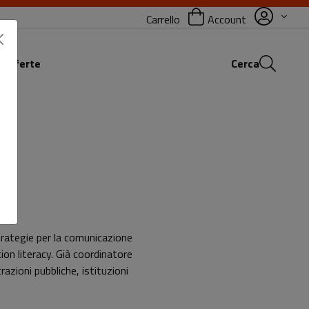
Carrello
Account
 offerte
Cerca
strategie per la comunicazione
ion literacy. Già coordinatore
razioni pubbliche, istituzioni