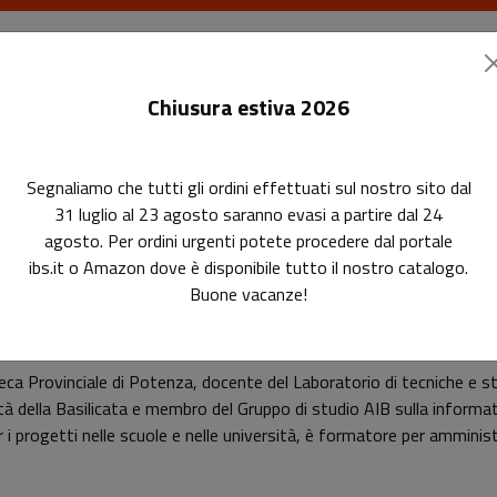
I libri
Le riviste
I corsi
Gli eventi
Le
Chiusura estiva 2026
Segnaliamo che tutti gli ordini effettuati sul nostro sito dal
31 luglio al 23 agosto saranno evasi a partire dal 24
agosto. Per ordini urgenti potete procedere dal portale
ibs.it o Amazon dove è disponibile tutto il nostro catalogo.
Buone vacanze!
Luigi Catalani
oteca Provinciale di Potenza, docente del Laboratorio di tecniche e 
tà della Basilicata e membro del Gruppo di studio AIB sulla informat
r i progetti nelle scuole e nelle università, è formatore per amminist