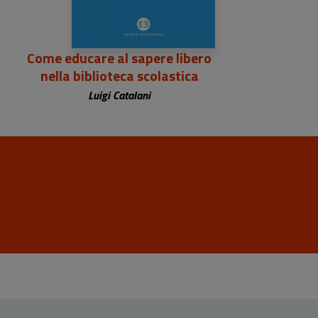
Come educare al sapere libero
nella biblioteca scolastica
Luigi Catalani