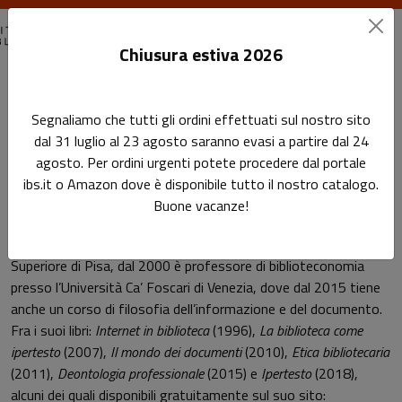
Chiusura estiva 2026
Home
Autori
Riccardo Ridi
Segnaliamo che tutti gli ordini effettuati sul nostro sito
dal 31 luglio al 23 agosto saranno evasi a partire dal 24
Pagina di Riccardo Ridi
agosto. Per ordini urgenti potete procedere dal portale
Riccardo Ridi
ibs.it o Amazon dove è disponibile tutto il nostro catalogo.
Buone vacanze!
Laureato in filosofia, già bibliotecario presso la Scuola Normale
Superiore di Pisa, dal 2000 è professore di biblioteconomia
presso l’Università Ca’ Foscari di Venezia, dove dal 2015 tiene
anche un corso di filosofia dell’informazione e del documento.
Fra i suoi libri:
Internet in biblioteca
(1996),
La biblioteca come
ipertesto
(2007),
Il mondo dei documenti
(2010),
Etica bibliotecaria
(2011),
Deontologia professionale
(2015) e
Ipertesto
(2018),
alcuni dei quali disponibili gratuitamente sul suo sito: