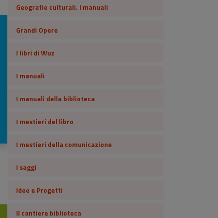
Geografie culturali. I manuali
Grandi Opere
I libri di Wuz
I manuali
I manuali della biblioteca
I mestieri del libro
I mestieri della comunicazione
I saggi
Idee e Progetti
Il cantiere biblioteca