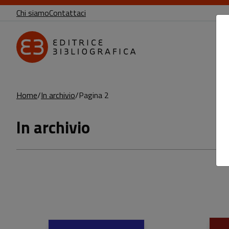
Chi siamo
Contattaci
Home
In archivio
Pagina 2
In archivio
Libri della collana: In archivio
Sfoglia la lista completa