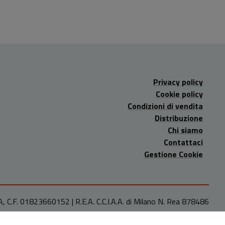
Privacy policy
Cookie policy
Condizioni di vendita
Distribuzione
Chi siamo
Contattaci
Gestione Cookie
A, C.F. 01823660152 | R.E.A. C.C.I.A.A. di Milano N. Rea 878486