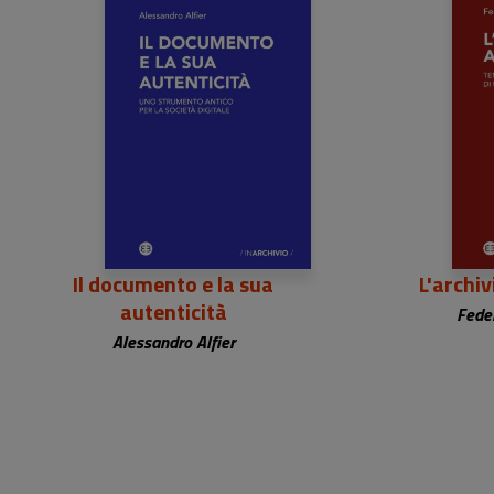
24,00 €
2
Il documento e la sua
L'archi
autenticità
Feder
Alessandro Alfier