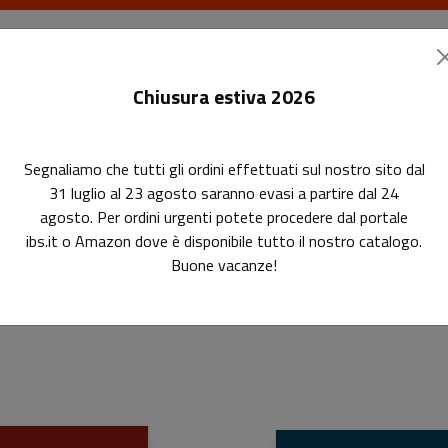
I libri
Le riviste
I corsi
Gli eventi
Le
Chiusura estiva 2026
Segnaliamo che tutti gli ordini effettuati sul nostro sito dal
31 luglio al 23 agosto saranno evasi a partire dal 24
agosto. Per ordini urgenti potete procedere dal portale
ibs.it o Amazon dove è disponibile tutto il nostro catalogo.
Buone vacanze!