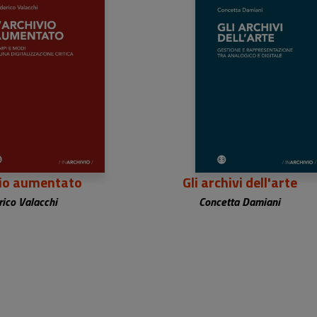
2,00 €
22,00 €
vio aumentato
Gli archivi dell'arte
ico Valacchi
Concetta Damiani