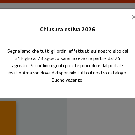
I libri
Le riviste
I corsi
Gli eventi
Le
Chiusura estiva 2026
Segnaliamo che tutti gli ordini effettuati sul nostro sito dal
31 luglio al 23 agosto saranno evasi a partire dal 24
agosto. Per ordini urgenti potete procedere dal portale
ibs.it o Amazon dove è disponibile tutto il nostro catalogo.
Buone vacanze!
Guida teorico