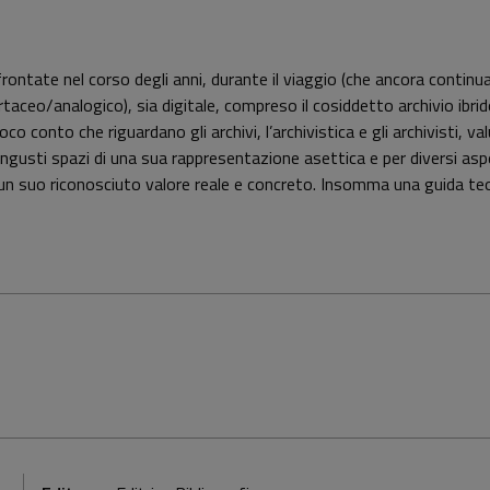
rontate nel corso degli anni, durante il viaggio (che ancora continua) 
taceo/analogico), sia digitale, compreso il cosiddetto archivio ibrido
 conto che riguardano gli archivi, l’archivistica e gli archivisti, valut
li angusti spazi di una sua rappresentazione asettica e per diversi a
i un suo riconosciuto valore reale e concreto. Insomma una guida teo