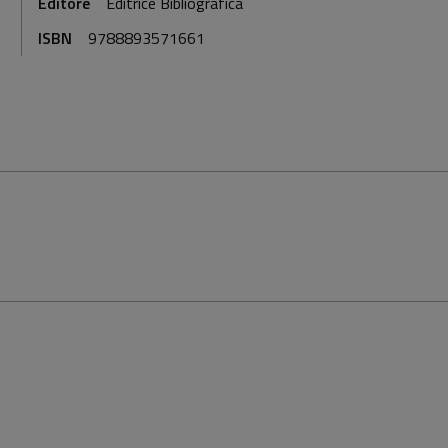
Editore
Editrice Bibliografica
ISBN
9788893571661