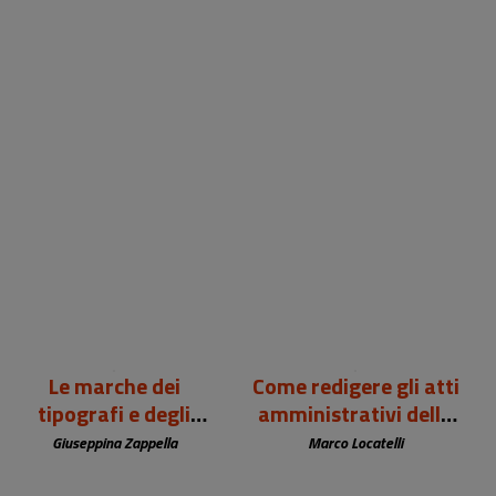
99,00 €
12,00 €
Le marche dei
Come redigere gli atti
tipografi e degli
amministrativi della
editori europei (sec.
biblioteca
Giuseppina Zappella
Marco Locatelli
XV-XIX)