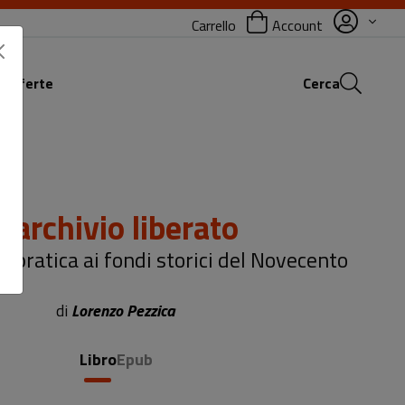
Carrello
Account
 offerte
Cerca
L'archivio liberato
-pratica ai fondi storici del Novecento
di
Lorenzo Pezzica
Libro
Epub