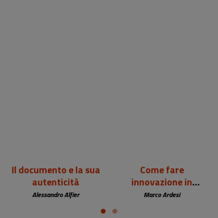
24,00 €
12,00 €
Il documento e la sua
Come fare
autenticità
innovazione in
biblioteca
Alessandro Alfier
Marco Ardesi