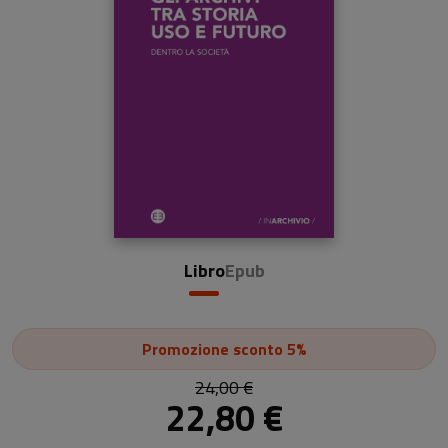
Libro
Epub
Promozione
sconto 5%
24,00 €
22,80 €