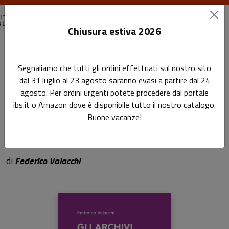
Chiusura estiva 2026
Home
In archivio
Gli archivi tra storia uso e futuro
Segnaliamo che tutti gli ordini effettuati sul nostro sito
dal 31 luglio al 23 agosto saranno evasi a partire dal 24
Gli archivi tra storia uso e
agosto. Per ordini urgenti potete procedere dal portale
ibs.it o Amazon dove è disponibile tutto il nostro catalogo.
futuro
Buone vacanze!
Dentro la società
di
Federico Valacchi