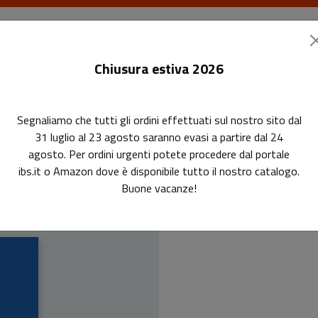
I libri
Le riviste
I corsi
Gli eventi
Le
Chiusura estiva 2026
Segnaliamo che tutti gli ordini effettuati sul nostro sito dal
31 luglio al 23 agosto saranno evasi a partire dal 24
agosto. Per ordini urgenti potete procedere dal portale
Re
ibs.it o Amazon dove è disponibile tutto il nostro catalogo.
Buone vacanze!
Iso 1548