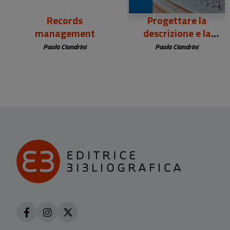
Records
Progettare la
e
management
descrizione e la
valorizzazione delle
Paola Ciandrini
Paola Ciandrini
fonti archivistiche in
biblioteca