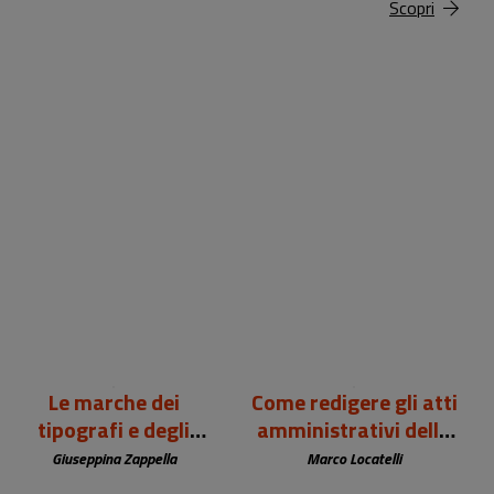
Scopri
99,00 €
12,00 €
Le marche dei
Come redigere gli atti
tipografi e degli
amministrativi della
editori europei (sec.
biblioteca
Giuseppina Zappella
Marco Locatelli
XV-XIX)