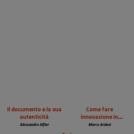
24,00 €
12,00 €
Il documento e la sua
Come fare
autenticità
innovazione in
biblioteca
Alessandro Alfier
Marco Ardesi