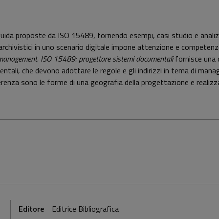
ee guida proposte da ISO 15489, fornendo esempi, casi studio e anali
archivistici in uno scenario digitale impone attenzione e competenze: 
management. ISO 15489: progettare sistemi documentali
fornisce una d
ntali, che devono adottare le regole e gli indirizzi in tema di manager
coerenza sono le forme di una geografia della progettazione e realiz
Editore
Editrice Bibliografica