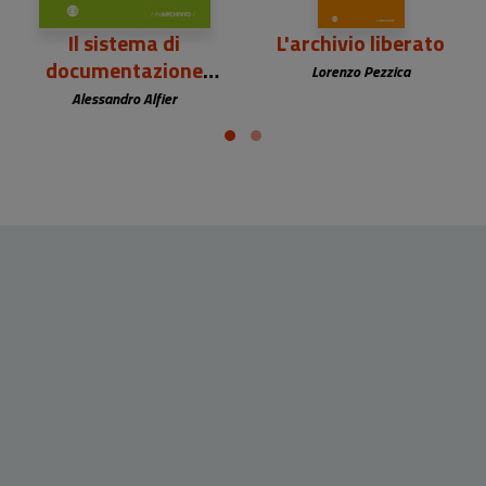
Il sistema di
L'archivio liberato
documentazione
Lorenzo Pezzica
digitale
Alessandro Alfier