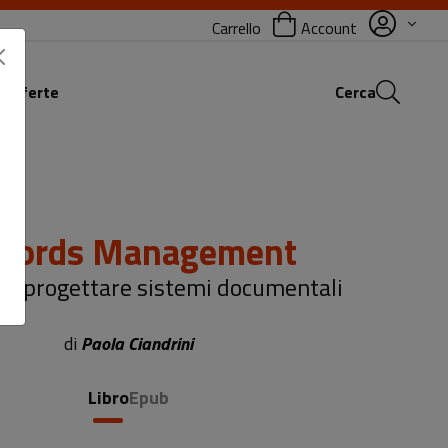
Carrello
Account
 offerte
Cerca
cords Management
9: progettare sistemi documentali
di
Paola Ciandrini
Libro
Epub