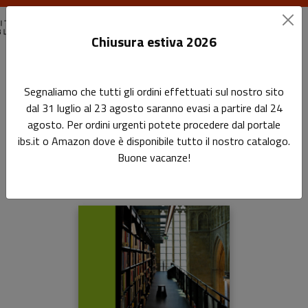
Chiusura estiva 2026
Home
Le nuove piazze del sapere
Segnaliamo che tutti gli ordini effettuati sul nostro sito
dal 31 luglio al 23 agosto saranno evasi a partire dal 24
Le nuove piazze del sapere
agosto. Per ordini urgenti potete procedere dal portale
ibs.it o Amazon dove è disponibile tutto il nostro catalogo.
Sottotitolo non presente
Buone vacanze!
Docente:
Antonella Agnoli