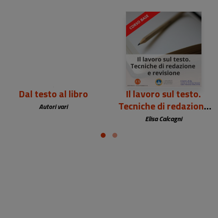
23,50 €
Dal testo al libro
Il lavoro sul testo.
Tecniche di redazione
Autori vari
e revisione | Corso
Elisa Calcagni
base