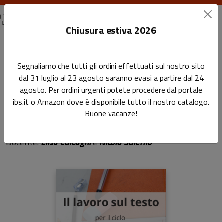
Chiusura estiva 2026
Home
Il lavoro sul testo. Tecniche di redazione e revisione
Segnaliamo che tutti gli ordini effettuati sul nostro sito
dal 31 luglio al 23 agosto saranno evasi a partire dal 24
Il lavoro sul testo. Tecniche
agosto. Per ordini urgenti potete procedere dal portale
ibs.it o Amazon dove è disponibile tutto il nostro catalogo.
di redazione e revisione
Buone vacanze!
Sottotitolo non presente
Docente:
Elisa Calcagni
e
Nicola Salerno