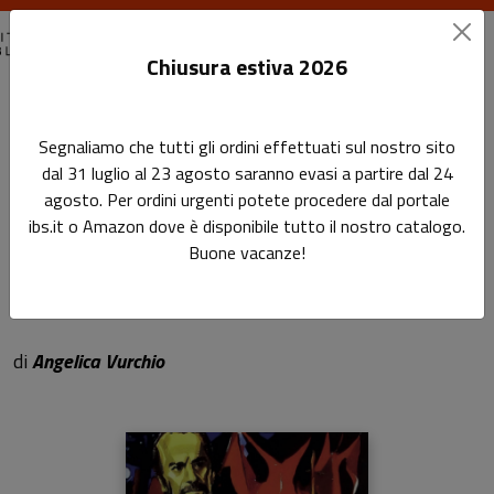
Chiusura estiva 2026
Home
Storie della scienza
Scienziati da copione
Segnaliamo che tutti gli ordini effettuati sul nostro sito
dal 31 luglio al 23 agosto saranno evasi a partire dal 24
Scienziati da copione
agosto. Per ordini urgenti potete procedere dal portale
ibs.it o Amazon dove è disponibile tutto il nostro catalogo.
Uomini e donne di scienza nei biopic
Buone vacanze!
italiani del Novecento tra censura e
propaganda
di
Angelica Vurchio