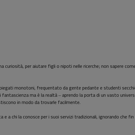
na curiosità, per aiutare figli o nipoti nelle ricerche; non sapere co
 impiegati monotoni, frequentato da gente pedante e studenti secchi
 fantascienza ma è la realtà ‒ aprendo la porta di un vasto universo 
stiscono in modo da trovarle facilmente.
a e a chi la conosce per i suoi servizi tradizionali, ignorando che fi