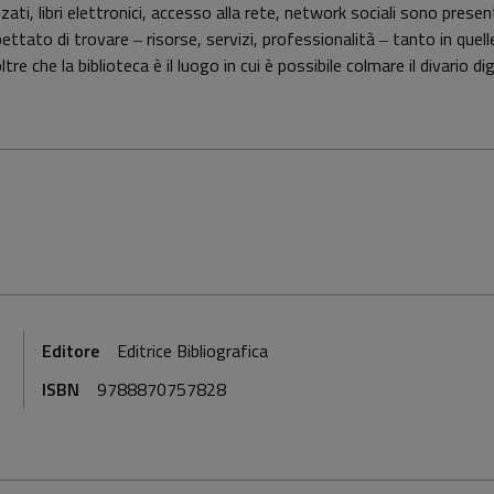
ati, libri elettronici, accesso alla rete, network sociali sono presen
to di trovare ‒ risorse, servizi, professionalità ‒ tanto in quelle p
re che la biblioteca è il luogo in cui è possibile colmare il divario di
Editore
Editrice Bibliografica
ISBN
9788870757828