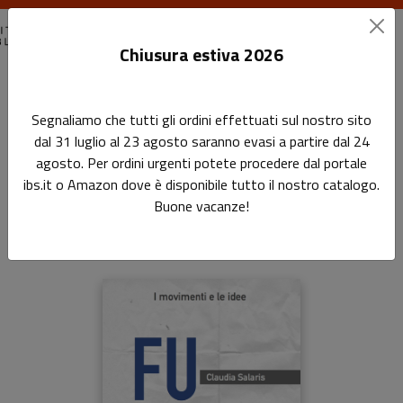
Chiusura estiva 2026
Home
Movimenti, idee, fenomeni
Futurismo
Segnaliamo che tutti gli ordini effettuati sul nostro sito
dal 31 luglio al 23 agosto saranno evasi a partire dal 24
Futurismo
agosto. Per ordini urgenti potete procedere dal portale
ibs.it o Amazon dove è disponibile tutto il nostro catalogo.
Sottotitolo non presente
Buone vacanze!
di
Claudia Salaris