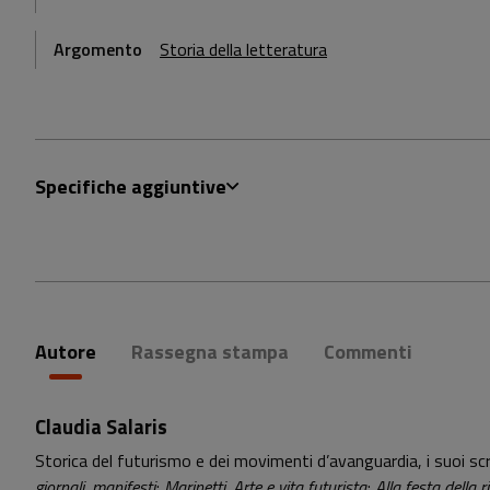
Argomento
Storia della letteratura
Specifiche aggiuntive
Autore
Rassegna stampa
Commenti
Claudia Salaris
Storica del futurismo e dei movimenti d’avanguardia, i suoi scr
giornali, manifesti
;
Marinetti. Arte e vita futurista
;
Alla festa della 