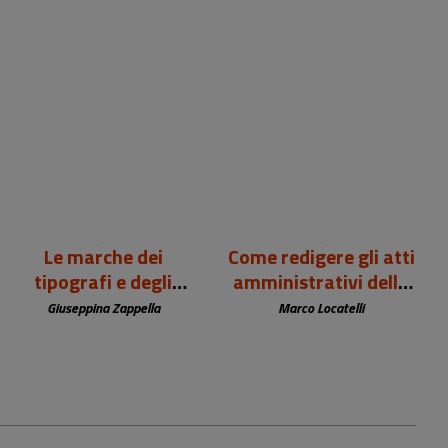
99,00 €
12,00 €
Le marche dei
Come redigere gli atti
tipografi e degli
amministrativi della
editori europei (sec.
biblioteca
Giuseppina Zappella
Marco Locatelli
XV-XIX)