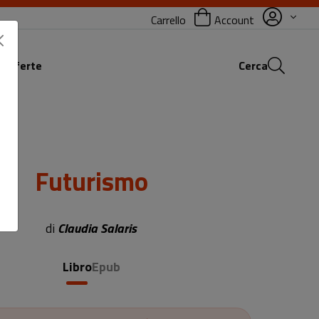
Carrello
Account
 offerte
Cerca
Futurismo
Sottotitolo non presente
di
Claudia Salaris
Libro
Epub