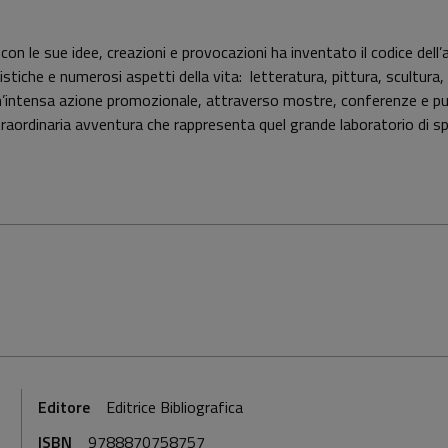
n le sue idee, creazioni e provocazioni ha inventato il codice del
istiche e numerosi aspetti della vita: letteratura, pittura, scultura,
n’intensa azione promozionale, attraverso mostre, conferenze e pubb
raordinaria avventura che rappresenta quel grande laboratorio di spe
Editore
Editrice Bibliografica
ISBN
9788870758757