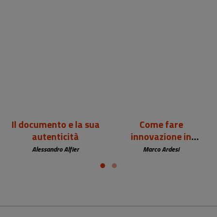
24,00 €
12,00 €
Il documento e la sua
Come fare
autenticità
innovazione in
biblioteca
Alessandro Alfier
Marco Ardesi