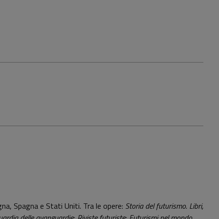
na, Spagna e Stati Uniti. Tra le opere:
Storia del futurismo. Libri,
uardia delle avanguardie
;
Riviste futuriste
;
Futurismi nel mondo
.