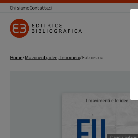
Chi siamo
Contattaci
Home
Movimenti, idee, fenomeni
Futurismo