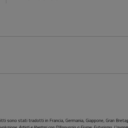
itti sono stati tradotti in Francia, Germania, Giappone, Gran Bretag
rivoluzione. Artisti e libertari con D'Annunzio a Fiume
;
Futurismo. L’avang