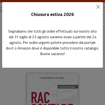
Chiusura estiva 2026
Home
Movimenti, idee, fenomeni
Raccontare immagini
Segnaliamo che tutti gli ordini effettuati sul nostro sito
dal 31 luglio al 23 agosto saranno evasi a partire dal 24
Raccontare immagini
agosto. Per ordini urgenti potete procedere dal portale
ibs.it o Amazon dove è disponibile tutto il nostro catalogo.
Sottotitolo non presente
Buone vacanze!
di
Andrea Mirabile