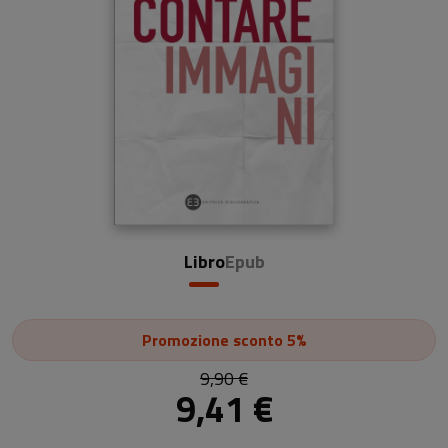
Libro
Epub
Promozione
sconto 5%
9,90 €
9,41 €