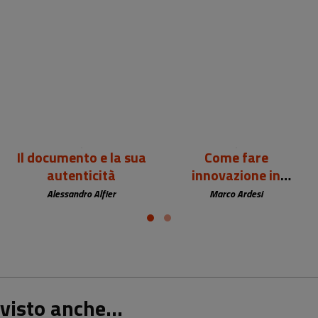
24,00 €
12,00 €
Il documento e la sua
Come fare
autenticità
innovazione in
biblioteca
Alessandro Alfier
Marco Ardesi
visto anche...