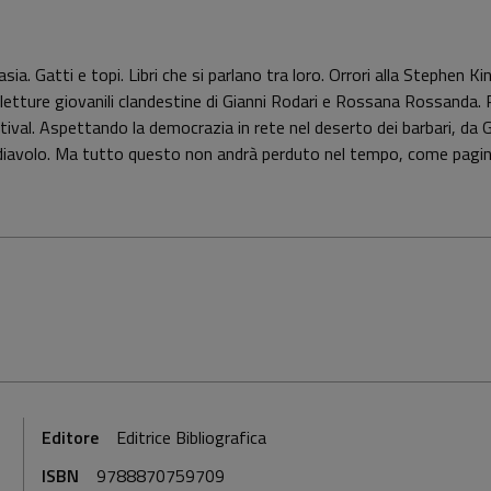
sia. Gatti e topi. Libri che si parlano tra loro. Orrori alla Stephen 
e letture giovanili clandestine di Gianni Rodari e Rossana Rossanda.
stival. Aspettando la democrazia in rete nel deserto dei barbari, da
l diavolo. Ma tutto questo non andrà perduto nel tempo, come pagine
Editore
Editrice Bibliografica
ISBN
9788870759709