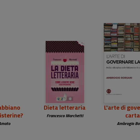
gabbiano
Dieta letteraria
L'arte di gov
isterine?
cart
Francesco Marchetti
Amato
Ambrogio Bo