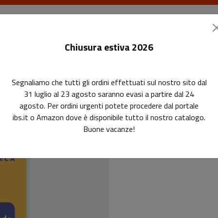
I libri
Le riviste
I corsi
Gli eventi
Le
Chiusura estiva 2026
Segnaliamo che tutti gli ordini effettuati sul nostro sito dal
31 luglio al 23 agosto saranno evasi a partire dal 24
agosto. Per ordini urgenti potete procedere dal portale
ibs.it o Amazon dove è disponibile tutto il nostro catalogo.
Ho v
Buone vacanze!
che voi uma