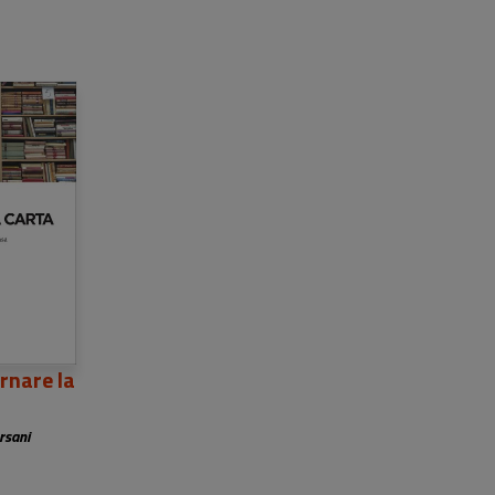
ernare la
a
rsani