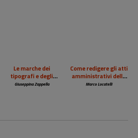
99,00 €
12,00 €
Le marche dei
Come redigere gli atti
tipografi e degli
amministrativi della
editori europei (sec.
biblioteca
Giuseppina Zappella
Marco Locatelli
XV-XIX)