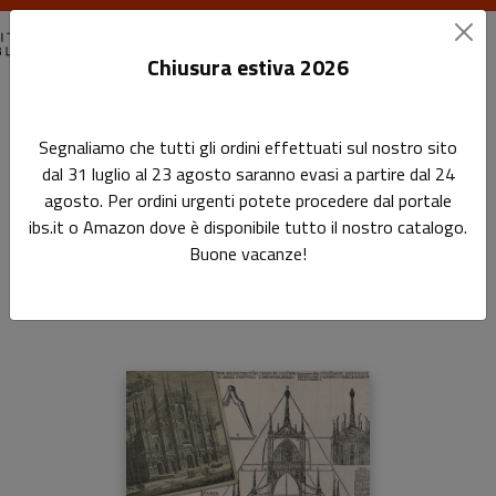
Chiusura estiva 2026
Home
I saggi
Editori a Milano
Segnaliamo che tutti gli ordini effettuati sul nostro sito
dal 31 luglio al 23 agosto saranno evasi a partire dal 24
Editori a Milano
agosto. Per ordini urgenti potete procedere dal portale
ibs.it o Amazon dove è disponibile tutto il nostro catalogo.
Una storia illustrata dal 1860 al 1940
Buone vacanze!
di
Giuliano Vigini