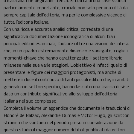
d’Italia alla fine degli anni Trenta. Si tratta di una fase storica
particolarmente importante, cruciale non solo per una città da
sempre capitale dell’editoria, ma per le complessive vicende di
tutta l’editoria italiana.
Con una ricca e accurata analisi critica, corredata di una
significativa documentazione iconografica di alcuni tra i
principali editori esaminati, l’autore offre una visione di sintesi,
che, in un quadro estremamente dinamico e variegato, coglie i
momenti-chiave che hanno caratterizzato il settore librario
milanese nelle sue varie stagioni. L’obiettivo è infatti quello di
presentare le figure dei maggiori protagonisti, ma anche di
mettere in luce il contributo di tanti piccoli editori che, in ambiti
generali o in settori specifici, hanno lasciato una traccia di sé e
dato un contributo significativo allo sviluppo dell’editoria
italiana nel suo complesso.
Completa il volume un'appendice che documenta le traduzioni di
Honoré de Balzac, Alexandre Dumas e Victor Hugo, gli scrittori
stranieri che vantano nel periodo preso in considerazione da
questo studio il maggior numero di titoli pubblicati da editori