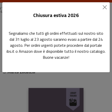
Chiusura estiva 2026
Home
Library Toolbox
Come fare outsourcing in biblioteca
Segnaliamo che tutti gli ordini effettuati sul nostro sito
dal 31 luglio al 23 agosto saranno evasi a partire dal 24
Come fare outsourcing in
agosto. Per ordini urgenti potete procedere dal portale
ibs.it o Amazon dove è disponibile tutto il nostro catalogo.
biblioteca
Buone vacanze!
Sottotitolo non presente
di
Marco Locatelli