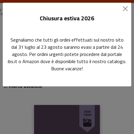
Chiusura estiva 2026
Home
Library Toolbox
Come fare outsourcing in biblioteca
Segnaliamo che tutti gli ordini effettuati sul nostro sito
dal 31 luglio al 23 agosto saranno evasi a partire dal 24
Come fare outsourcing in
agosto. Per ordini urgenti potete procedere dal portale
ibs.it o Amazon dove è disponibile tutto il nostro catalogo.
biblioteca
Buone vacanze!
Sottotitolo non presente
di
Marco Locatelli