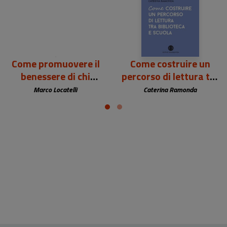
Come promuovere il
Come costruire un
benessere di chi
percorso di lettura tra
lavora in biblioteca
biblioteca e scuola
Marco Locatelli
Caterina Ramonda