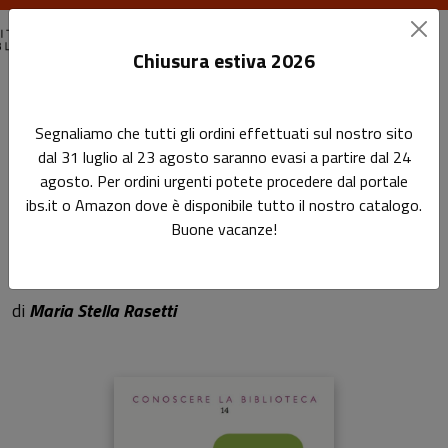
Chiusura estiva 2026
Home
Conoscere la biblioteca
Segnaliamo che tutti gli ordini effettuati sul nostro sito
Bibliotecario, il mestiere più bello del mondo
dal 31 luglio al 23 agosto saranno evasi a partire dal 24
agosto. Per ordini urgenti potete procedere dal portale
Bibliotecario, il mestiere
ibs.it o Amazon dove è disponibile tutto il nostro catalogo.
Buone vacanze!
più bello del mondo
Sottotitolo non presente
di
Maria Stella Rasetti