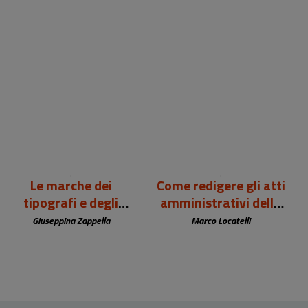
99,00 €
12,00 €
Le marche dei
Come redigere gli atti
tipografi e degli
amministrativi della
editori europei (sec.
biblioteca
Giuseppina Zappella
Marco Locatelli
XV-XIX)