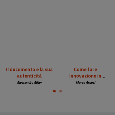
24,00 €
12,00 €
Il documento e la sua
Come fare
autenticità
innovazione in
biblioteca
Alessandro Alfier
Marco Ardesi