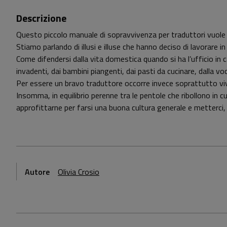
Descrizione
Questo piccolo manuale di sopravvivenza per traduttori vuole af
Stiamo parlando di illusi e illuse che hanno deciso di lavorare in
Come difendersi dalla vita domestica quando si ha l’ufficio in ca
invadenti, dai bambini piangenti, dai pasti da cucinare, dalla v
Per essere un bravo traduttore occorre invece soprattutto vive
Insomma, in equilibrio perenne tra le pentole che ribollono in cuc
approfittarne per farsi una buona cultura generale e metterci, 
Autore
Olivia Crosio