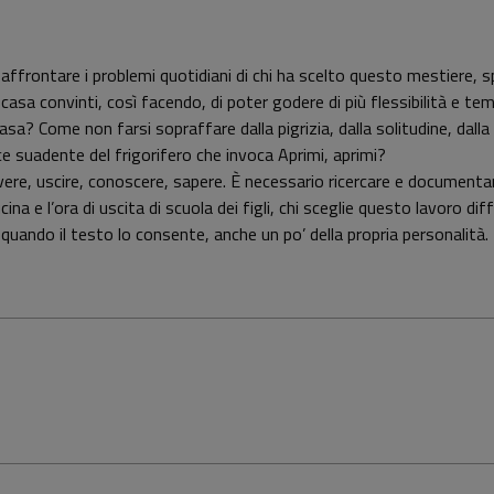
frontare i problemi quotidiani di chi ha scelto questo mestiere, spes
 casa convinti, così facendo, di poter godere di più flessibilità e tem
sa? Come non farsi sopraffare dalla pigrizia, dalla solitudine, dalla t
oce suadente del frigorifero che invoca Aprimi, aprimi?
re, uscire, conoscere, sapere. È necessario ricercare e documentars
ina e l’ora di uscita di scuola dei figli, chi sceglie questo lavoro dif
quando il testo lo consente, anche un po’ della propria personalità.