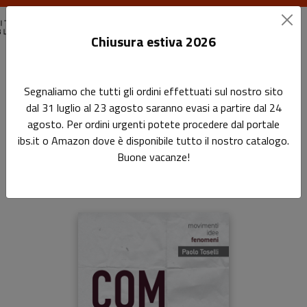
Chiusura estiva 2026
Home
Movimenti, idee, fenomeni
Complottismi
Segnaliamo che tutti gli ordini effettuati sul nostro sito
dal 31 luglio al 23 agosto saranno evasi a partire dal 24
Complottismi
agosto. Per ordini urgenti potete procedere dal portale
ibs.it o Amazon dove è disponibile tutto il nostro catalogo.
Sottotitolo non presente
Buone vacanze!
di
Paolo Toselli