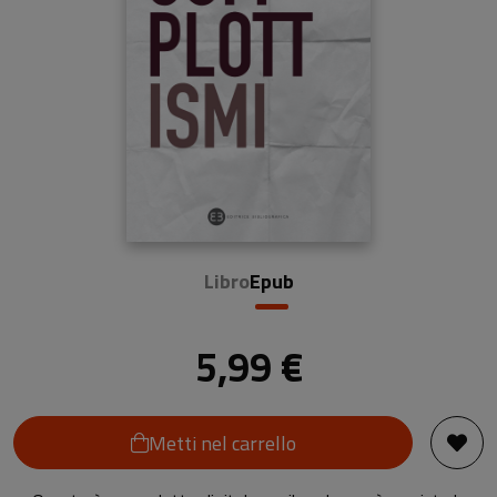
Libro
Epub
5,99 €
Metti nel carrello