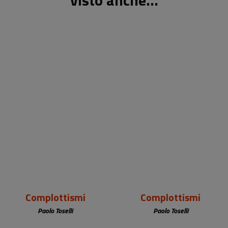
visto anche...
9,90 €
9,90 €
Complottismi
Complottismi
Paolo Toselli
Paolo Toselli