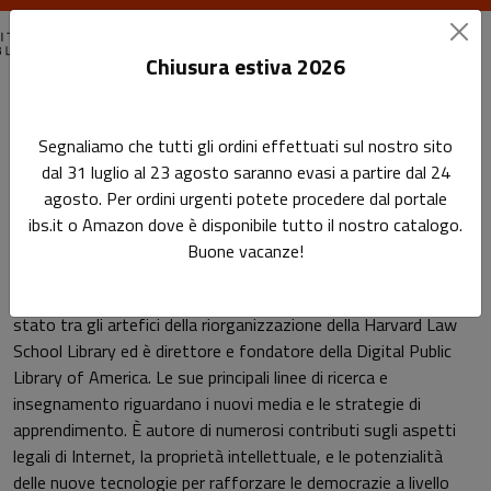
Chiusura estiva 2026
Home
Autori
John Palfrey
Segnaliamo che tutti gli ordini effettuati sul nostro sito
dal 31 luglio al 23 agosto saranno evasi a partire dal 24
Pagina di John Palfrey
agosto. Per ordini urgenti potete procedere dal portale
John Palfrey
ibs.it o Amazon dove è disponibile tutto il nostro catalogo.
Buone vacanze!
E' preside della Phillips Andover Academy (Massachusetts). È
stato tra gli artefici della riorganizzazione della Harvard Law
School Library ed è direttore e fondatore della Digital Public
Library of America. Le sue principali linee di ricerca e
insegnamento riguardano i nuovi media e le strategie di
apprendimento. È autore di numerosi contributi sugli aspetti
legali di Internet, la proprietà intellettuale, e le potenzialità
delle nuove tecnologie per rafforzare le democrazie a livello