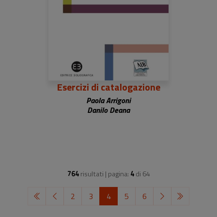
Esercizi di catalogazione
Paola Arrigoni
Danilo Deana
764
risultati | pagina:
4
di
64
2
3
4
5
6