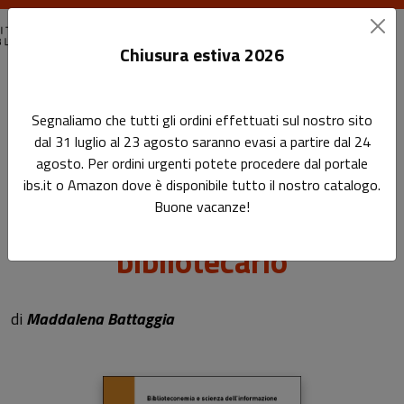
Chiusura estiva 2026
Home
Biblioteconomia e scienza dell'informazione
Segnaliamo che tutti gli ordini effettuati sul nostro sito
Come cambia la professione del bibliotecario
dal 31 luglio al 23 agosto saranno evasi a partire dal 24
agosto. Per ordini urgenti potete procedere dal portale
Come cambia la
ibs.it o Amazon dove è disponibile tutto il nostro catalogo.
Buone vacanze!
professione del
bibliotecario
Sottotitolo non presente
di
Maddalena Battaggia