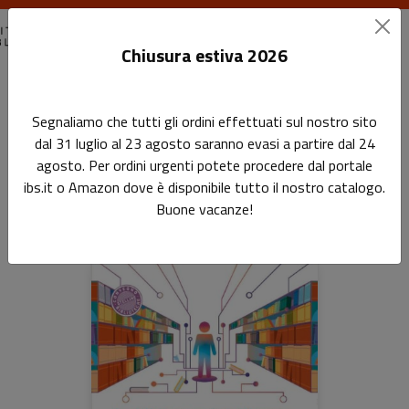
Chiusura estiva 2026
Home
Formazione professionale del bibliotecario
Segnaliamo che tutti gli ordini effettuati sul nostro sito
dal 31 luglio al 23 agosto saranno evasi a partire dal 24
Formazione professionale del
agosto. Per ordini urgenti potete procedere dal portale
bibliotecario
ibs.it o Amazon dove è disponibile tutto il nostro catalogo.
Buone vacanze!
Prodotti della categoria: Formazione profe
Sfoglia la lista completa