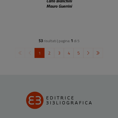
Carlo Bianchini
Mauro Guerrini
53
risultati | pagina:
1
di
5
1
2
3
4
5