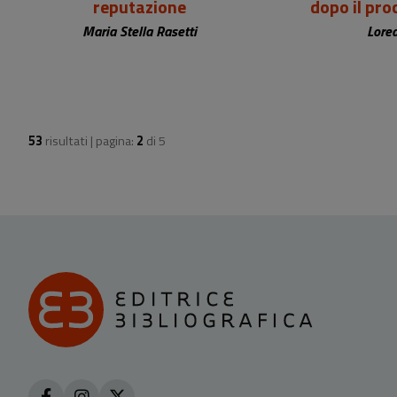
reputazione
dopo il pro
Maria Stella Rasetti
Lore
53
risultati | pagina:
2
di
5