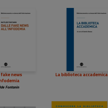
5,00 €
32,00 €
e fake news
La biblioteca accademica
'infodemia
lde Fontanin