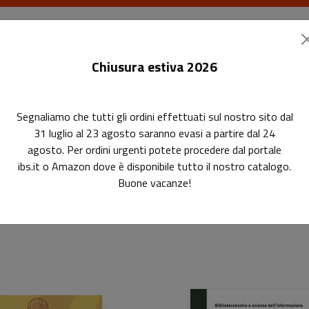
I libri
Le riviste
I corsi
Gli eventi
Le
Chiusura estiva 2026
Segnaliamo che tutti gli ordini effettuati sul nostro sito dal
31 luglio al 23 agosto saranno evasi a partire dal 24
agosto. Per ordini urgenti potete procedere dal portale
bibliotecario
ibs.it o Amazon dove è disponibile tutto il nostro catalogo.
Buone vacanze!
fessionale del bibliotecario