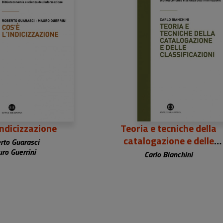
0,00 €
30,00 €
indicizzazione
Teoria e tecniche della
catalogazione e delle
rto Guarasci
classificazioni
ro Guerrini
Carlo Bianchini