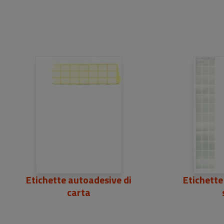
Etichette autoadesive di
Etichette
carta