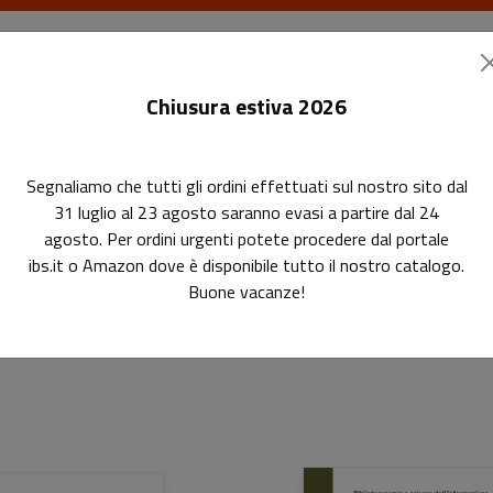
I libri
Le riviste
I corsi
Gli eventi
Le
Chiusura estiva 2026
Segnaliamo che tutti gli ordini effettuati sul nostro sito dal
31 luglio al 23 agosto saranno evasi a partire dal 24
agosto. Per ordini urgenti potete procedere dal portale
ne
ibs.it o Amazon dove è disponibile tutto il nostro catalogo.
Buone vacanze!
e e soggettazione