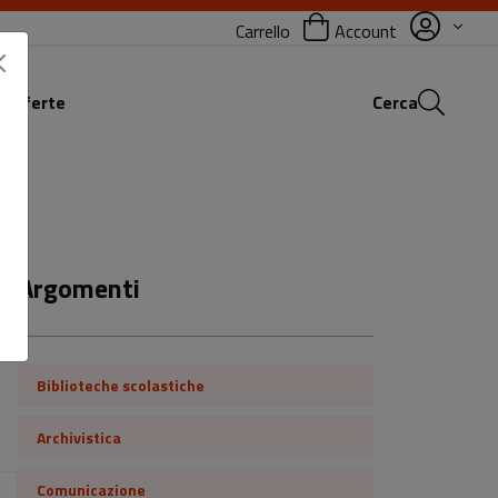
Carrello
Account
 offerte
Cerca
Argomenti
Biblioteche scolastiche
Archivistica
Comunicazione