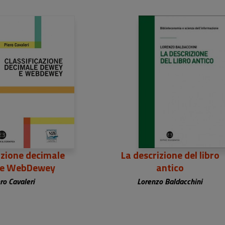
5,00 €
27,00 €
azione decimale
La descrizione del libro
 e WebDewey
antico
ro Cavaleri
Lorenzo Baldacchini