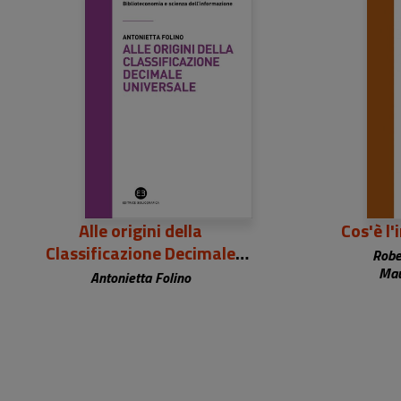
27,00 €
2
Alle origini della
Cos'è l'
Classificazione Decimale
Robe
Universale
Mau
Antonietta Folino