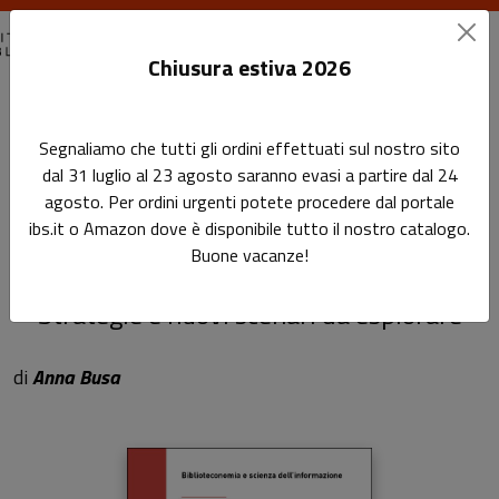
Chiusura estiva 2026
Home
Biblioteconomia e scienza dell'informazione
Segnaliamo che tutti gli ordini effettuati sul nostro sito
Comunicare la biblioteca al tempo dell’IA
dal 31 luglio al 23 agosto saranno evasi a partire dal 24
agosto. Per ordini urgenti potete procedere dal portale
Comunicare la biblioteca al
ibs.it o Amazon dove è disponibile tutto il nostro catalogo.
Buone vacanze!
tempo dell’IA
Strategie e nuovi scenari da esplorare
di
Anna Busa