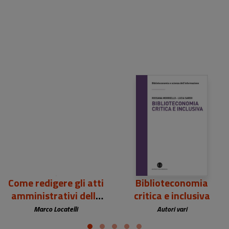
12,00 €
25,00 €
Come redigere gli atti
Biblioteconomia
amministrativi della
critica e inclusiva
biblioteca
Marco Locatelli
Autori vari