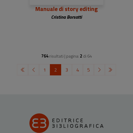
Manuale di story editing
Cristina Borsatti
764
risultati | pagina:
2
di
64
1
2
3
4
5