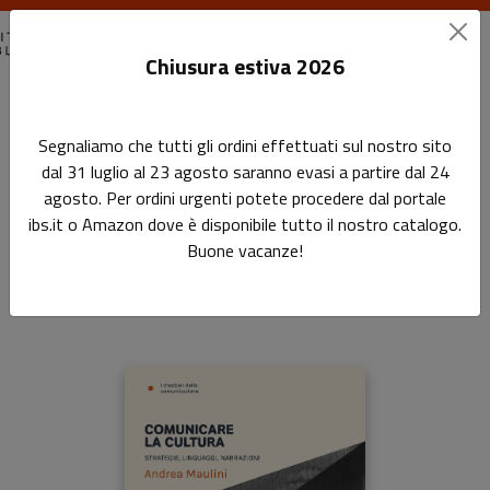
Chiusura estiva 2026
Home
I mestieri della comunicazione
Comunicare la cultura
Segnaliamo che tutti gli ordini effettuati sul nostro sito
dal 31 luglio al 23 agosto saranno evasi a partire dal 24
Comunicare la cultura
agosto. Per ordini urgenti potete procedere dal portale
ibs.it o Amazon dove è disponibile tutto il nostro catalogo.
Strategie, linguaggi, narrazioni
Buone vacanze!
di
Andrea Maulini